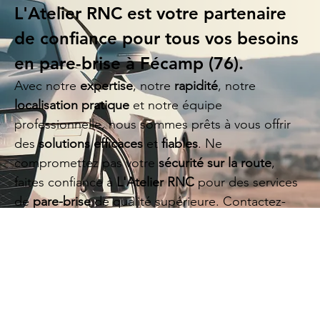
L'Atelier RNC
est votre partenaire
de confiance pour tous vos besoins
en
pare-brise à Fécamp (76)
.
Avec notre
expertise
, notre
rapidité
, notre
localisation pratique
et notre équipe
professionnelle, nous sommes prêts à vous offrir
des
solutions efficaces
et
fiables
. Ne
compromettez pas votre
sécurité sur la route
,
faites confiance à
L'Atelier RNC
pour des services
de
pare-brise
de qualité supérieure. Contactez-
nous dès aujourd'hui et découvrez pourquoi nous
sommes
le choix privilégié des conducteurs à
Fécamp
.